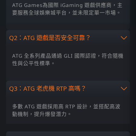
ATG Games為國際 iGaming 遊戲供應商，主
要服務全球娛樂城平台，並未限定單一市場。
Q2：ATG 遊戲是否安全可靠？
ATG 全系列產品通過 GLI 國際認證，符合隨機
性與公平性標準。
Q3：ATG 老虎機 RTP 高嗎？
多數 ATG 遊戲採用高 RTP 設計，並搭配高波
動機制，提升爆發潛力。