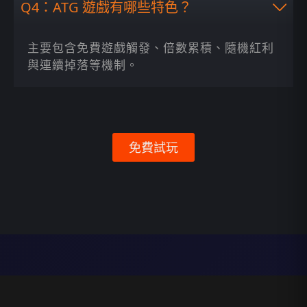
Q4：ATG 遊戲有哪些特色？
主要包含免費遊戲觸發、倍數累積、隨機紅利
與連續掉落等機制。
免費試玩