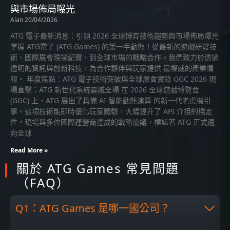
與市場佈局曝光
Alan
20/04/2026
ATG 電子最新消息：引領 2026 全球博弈技術趨勢與市場佈局曝光
掌握 ATG電子 (ATG Games) 的第一手動態！從最新的遊戲研發技
術、國際展會現場紀實，到全球市場的戰略合作。我們致力於透過
透明的資訊與創新科技，為合作夥伴與玩家提供 最權威的產業情
報。 年度焦點：ATG 電子技術突破與全球展會實錄 GGC 2026 現
場直擊：ATG 新世代系統震撼全場 在 2026 全球遊戲博覽會
(GGC) 上，ATG 展出了具備 AI 智能動態演算 的新一代老虎機引
擎。這項技術能即時優化玩家體驗，大幅提升了 API 介接的穩定
性。現場與多位國際運營商達成的戰略協議，標誌著 ATG 正式邁
向全球
Read More »
關於 ATG Games 常見問題
（FAQ）
Q1：ATG Games 是哪一國公司？