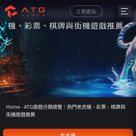
立即遊玩
ATG遊戲分類總覽｜熱門老虎
機、彩票、棋牌與街機遊戲推薦
Home
-
ATG遊戲分類總覽｜熱門老虎機、彩票、棋牌與
街機遊戲推薦
老虎機