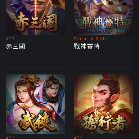
ATG
Storm of Seth
赤三國
戰神賽特
ATG
ATG